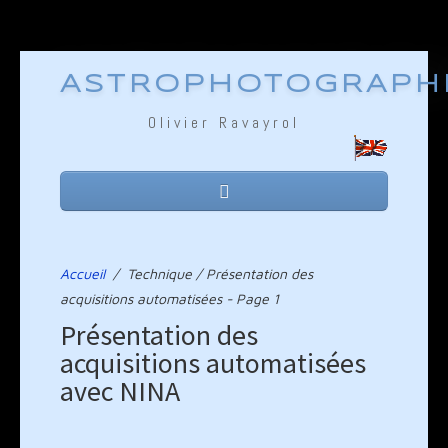
ASTROPHOTOGRAPH
Olivier Ravayrol
Accueil
Equipement
Accueil
/
Technique / Présentation des
acquisitions automatisées - Page 1
Technique
Présentation des
acquisitions automatisées
Galerie
avec NINA
Liens